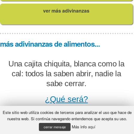
ver más adivinanzas
más adivinanzas de alimentos...
Una cajita chiquita, blanca como la
cal: todos la saben abrir, nadie la
sabe cerrar.
¿Qué será?
Este sitio web utiliza cookies de terceros para analizar el uso que hace de
nuestra web. Si continúa navegando entendemos que acepta su uso.
Más info
aquí
De bello he de presumir: soy
cerrar mensaje