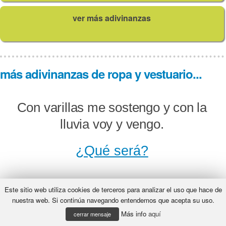
ver más adivinanzas
más adivinanzas de ropa y vestuario...
Con varillas me sostengo y con la
lluvia voy y vengo.
¿Qué será?
Este sitio web utiliza cookies de terceros para analizar el uso que hace de
Santa con nombre de flor, y, a
nuestra web. Si continúa navegando entendemos que acepta su uso.
Más info
aquí
pesar de este retrato, me
cerrar mensaje