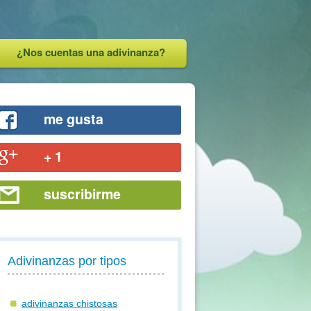
¿Nos cuentas una adivinanza?
me gusta
+ 1
suscribirme
Adivinanzas por tipos
adivinanzas chistosas