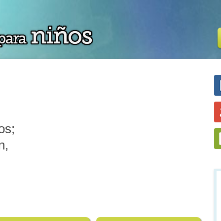
,
os;
n,