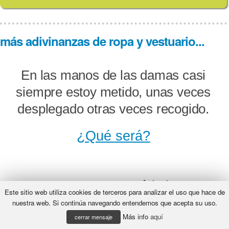
más adivinanzas de ropa y vestuario...
En las manos de las damas casi
siempre estoy metido, unas veces
desplegado otras veces recogido.
¿Qué será?
Tengo copa y no soy árbol, tengo
Este sitio web utiliza cookies de terceros para analizar el uso que hace de
alas y no soy pájaro; protejo del sol
nuestra web. Si continúa navegando entendemos que acepta su uso.
Más info
aquí
a mi amo, en invierno y en verano.
cerrar mensaje