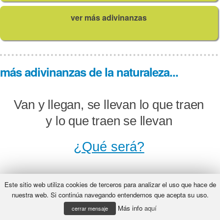
ver más adivinanzas
más adivinanzas de la naturaleza...
Van y llegan, se llevan lo que traen
y lo que traen se llevan
¿Qué será?
Este sitio web utiliza cookies de terceros para analizar el uso que hace de
Alto, alto, como un pino, pesa
nuestra web. Si continúa navegando entendemos que acepta su uso.
Más info
aquí
menos que un comino.
cerrar mensaje