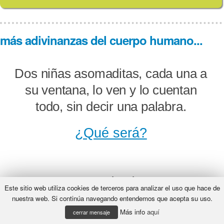
más adivinanzas del cuerpo humano...
Dos niñas asomaditas, cada una a
su ventana, lo ven y lo cuentan
todo, sin decir una palabra.
¿Qué será?
Unas son redondas, otras
Este sitio web utiliza cookies de terceros para analizar el uso que hace de
ovaladas, unas piensan mucho,
nuestra web. Si continúa navegando entendemos que acepta su uso.
Más info
aquí
otras casi nada.
cerrar mensaje