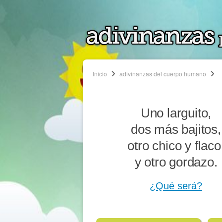
Inicio
adivinanzas del cuerpo humano
Uno larguito,
dos más bajitos,
otro chico y flaco
y otro gordazo.
¿Qué será?