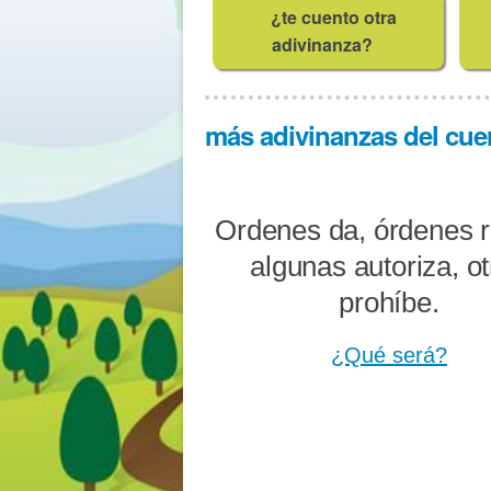
¿te cuento otra
adivinanza?
más adivinanzas del cue
Ordenes da, órdenes r
algunas autoriza, o
prohíbe.
¿Qué será?