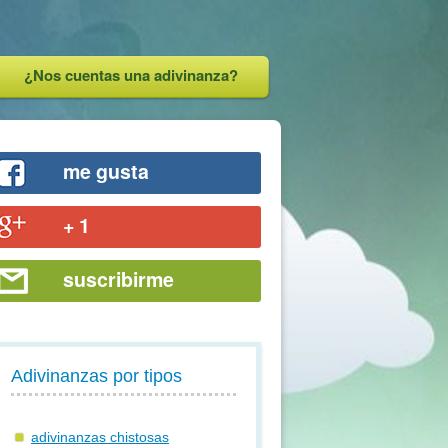
¿Nos cuentas una adivinanza?
me gusta
+ 1
suscribirme
Adivinanzas por tipos
adivinanzas chistosas