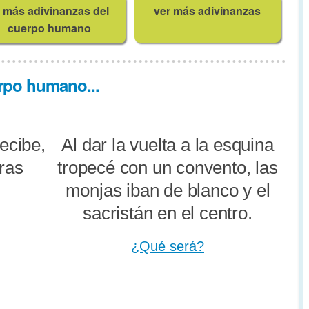
más adivinanzas del
ver más adivinanzas
cuerpo humano
rpo humano...
ecibe,
Al dar la vuelta a la esquina
tras
tropecé con un convento, las
monjas iban de blanco y el
sacristán en el centro.
¿Qué será?