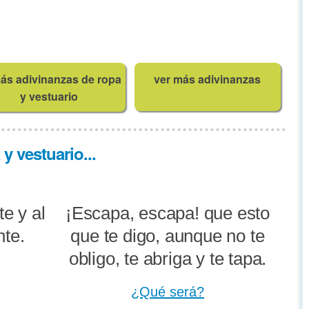
ás adivinanzas de ropa
ver más adivinanzas
y vestuario
y vestuario...
e y al
¡Escapa, escapa! que esto
te.
que te digo, aunque no te
obligo, te abriga y te tapa.
¿Qué será?