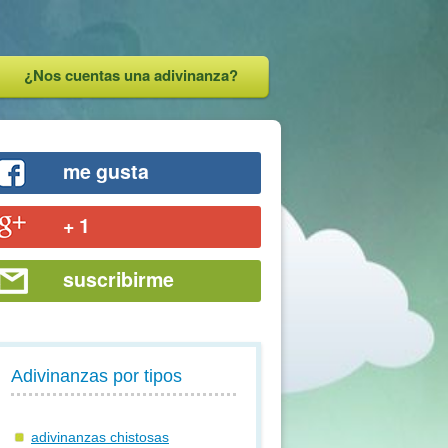
¿Nos cuentas una adivinanza?
me gusta
+ 1
suscribirme
Adivinanzas por tipos
adivinanzas chistosas