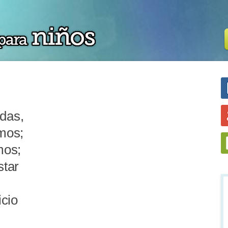
das,
mos;
mos;
star
icio