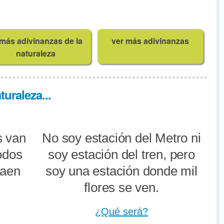
más adivinanzas de la
ver más adivinanzas
naturaleza
uraleza...
s van
No soy estación del Metro ni
todos
soy estación del tren, pero
caen
soy una estación donde mil
flores se ven.
¿Qué será?