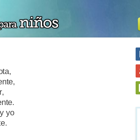
ota,
ente,
r,
nte.
y yo
te.