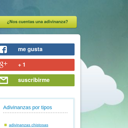
¿Nos cuentas una adivinanza?
me gusta
+ 1
suscribirme
Adivinanzas por tipos
adivinanzas chistosas