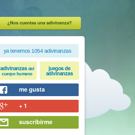
¿Nos cuentas una adivinanza?
ya tenemos 1054 adivinanzas
adivinanzas
juegos de
del
adivinanzas
cuerpo humano
me gusta
+ 1
suscribirme